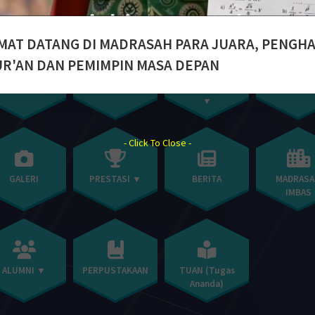
▼
MAT DATANG DI MADRASAH PARA JUARA, PENGH
UR'AN DAN PEMIMPIN MASA DEPAN
URIKULUM ▼
SARPRAS
KETATAUSAHAAN
PENGADU
▼
- Click To Close -
GALERI
PRESTASI ▼
BERITA
MADRASA
IMBAS
ALUMNI ▼
PERPUSTAKAAN
TUAN (Tugas
Ananda)