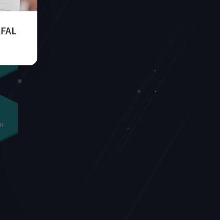
AFAL
AN
H