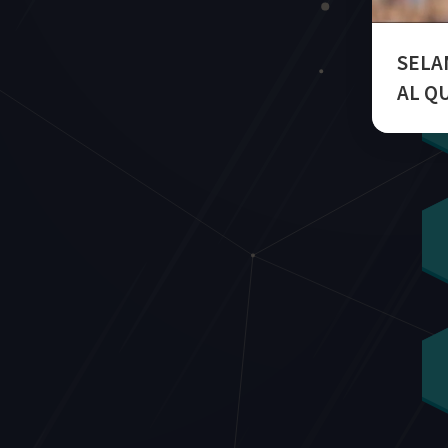
SELA
AL Q
K