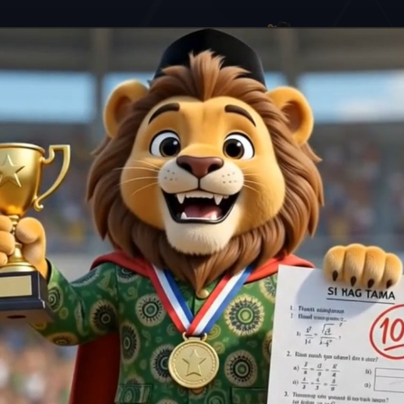
MIN 2 KOTA MALANG
Smart, Religious, And Fun
WEBSITE
KESISWAAN ▼
HUMAS ▼
PENGUMU
PMBM ▼
LAP. KEUANGAN
PROFIL ▼
LOGIN 