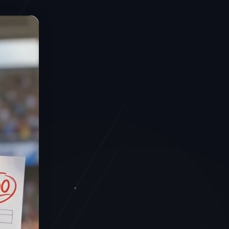
MAN
▼